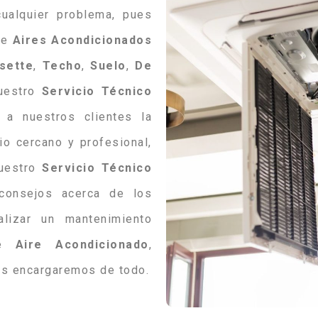
ualquier problema, pues
de
Aires
Acondicionados
sette
,
Techo
,
Suelo
,
De
uestro
Servicio Técnico
a nuestros clientes la
io cercano y profesional,
nuestro
Servicio Técnico
onsejos acerca de los
lizar un mantenimiento
de
Aire
Acondicionado
,
os encargaremos de todo.