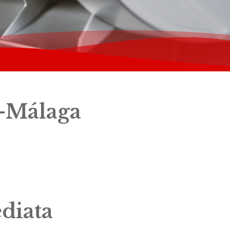
z-Málaga
diata