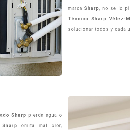
marca
Sharp
, no se lo 
Técnico Sharp Vélez-M
solucionar todos y cada 
nado
Sharp
pierda agua o
Sharp
emita mal olor,